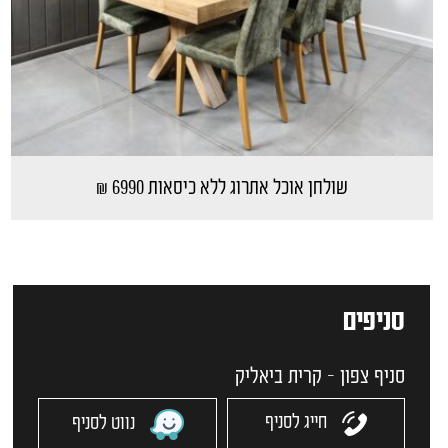
שולחן אוכל אתרוג ללא כיסאות 6990 ₪
סניפים
סניף צפון - קרית ביאליק
חייג לסניף
נווט לסניף