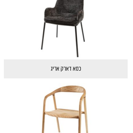
כסא דארק אריג