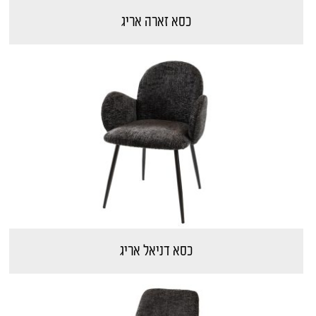
כסא זארה אריג
כסא דניאל אריג