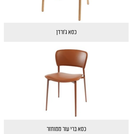
כסא ג'ורדן
כסא ברי עור ממוחזר