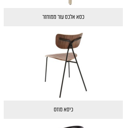
כסא אלכס עור ממוחזר
כיסא מוזס