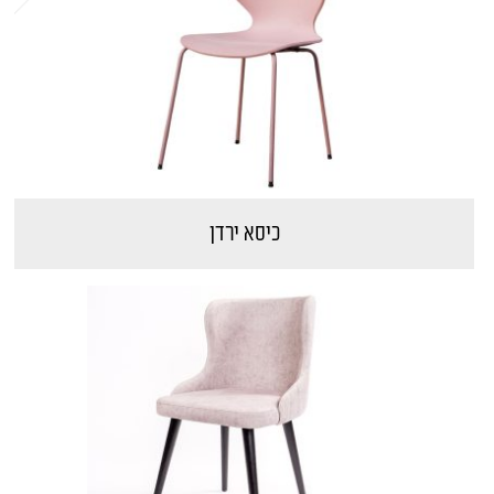
כיסא ירדן