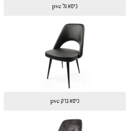
כיסא גל pvc
כיסא ברק pvc