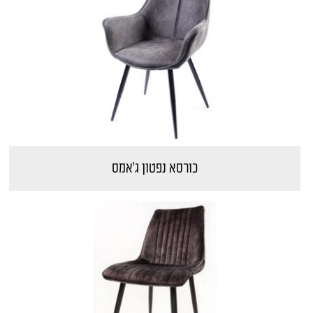
כורסא נפטון ג'אמס