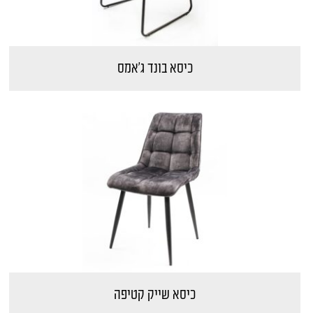
כיסא בונד ג'אמס
כיסא שייק קטיפה