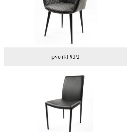
כיסא נגה pvc