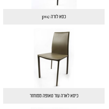
כסא לורה pvc
כיסא לארה עור טאופה ממוחזר