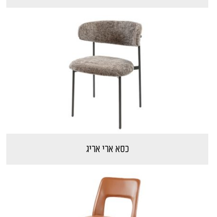
כסא ארי אריג