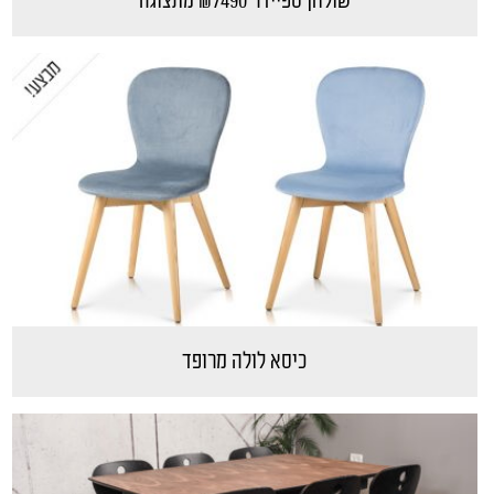
שולחן ספיידר ₪7490 מתצוגה
כיסא לולה מרופד