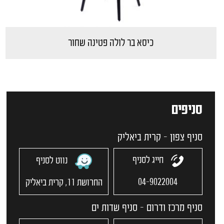
כיסא בר לולה פטינה שחור
סניפים
סניף צפון - קרית ביאליק
חייג לסניף
נווט לסניף
04-9022004
החרושת 11, קרית ביאליק
סניף מרכז ודרום - סניף שדות ים