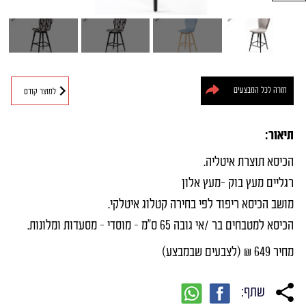
חיפוש מוצרים
חזרה לכל המבצעים
למוצר קודם
תיאור:
הכיסא תוצרת איטליה.
רגליים מעץ בוק –מעץ אלון
מושב הכיסא ריפוד לפי בחירה קטלוג איטלקי.
הכיסא למטבחים בר /אי גובה 65 ס"מ – מוסדי – מסעדות ומלונות.
מחיר 649 ₪ (לצבעים שבמבצע)
שתף: