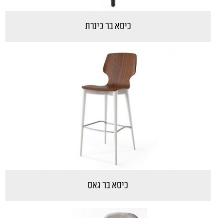
כיסא בר כינרת
כיסא בר גאס