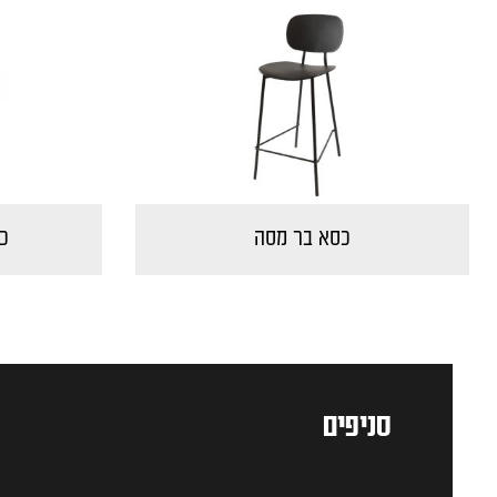
כסא בר מסה
כ
סניפים