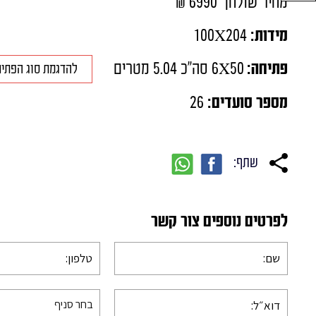
מחיר שולחן 6990 ₪
שולחנות מעץ אלון
פינות אוכל בסגנון כפרי
מידות:
100X204
שולחנות פורמייקה
פתיחה:
6X50 סה"כ 5.04 מטרים
להדגמת סוג הפתי
מספר סועדים:
26
שתף:
לפרטים נוספים צור קשר
בחר סניף