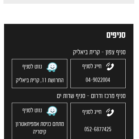
סניפים
סניף צפון - קרית ביאליק
חייג לסניף
נווט לסניף
04-9022004
החרושת 11, קרית ביאליק
סניף מרכז ודרום - סניף שדות ים
נווט לסניף
חייג לסניף
מתחם כניסת אמפיתאטרון
052-6877425
קיסריה