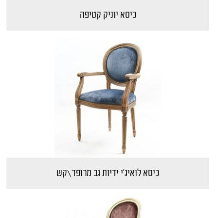
כיסא יוניק קטיפה
כיסא לואיג'י ידיות גב מרופד\קש