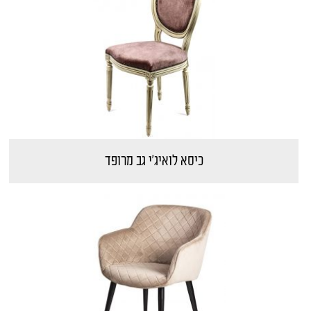
כיסא לואיג'י גב מרופד