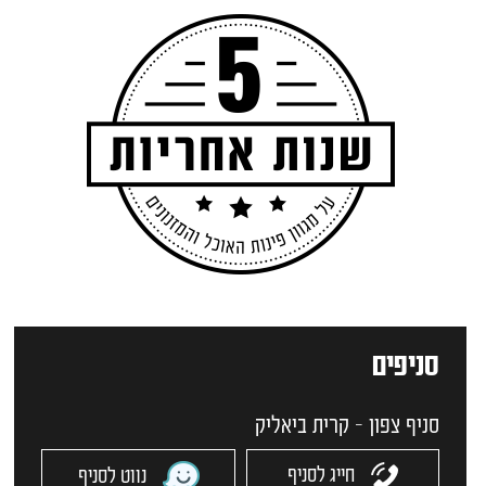
סניפים
סניף צפון - קרית ביאליק
חייג לסניף
נווט לסניף