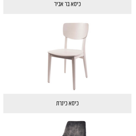
כיסא בר אביר
כיסא כינרת